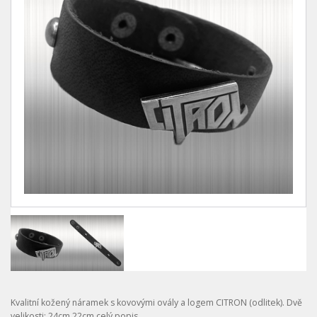
Kvalitní kožený náramek s kovovými ovály a logem CITRON (odlitek). Dvě
velikosti: 24cm 22cm
celý popis