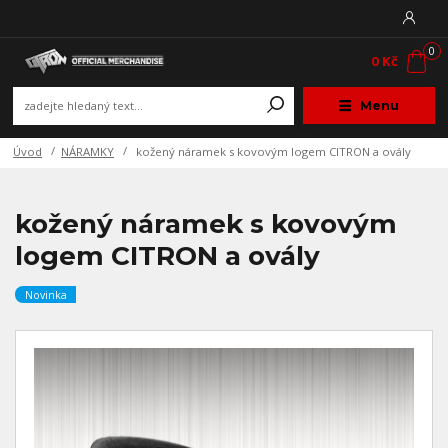
0
0 Kč
Menu
Úvod
NÁRAMKY
kožený náramek s kovovým logem CITRON a ovály
kožený náramek s kovovým
logem CITRON a ovály
Novinka