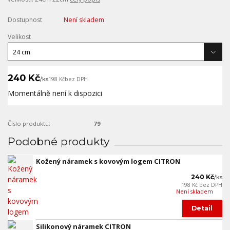
Dostupnost
Není skladem
Velikost
240 Kč
/
ks
198 Kč
bez DPH
Momentálně není k dispozici
Číslo produktu:
79
Podobné produkty
Kožený náramek s kovovým logem CITRON
240 Kč
/
ks
198 Kč
bez DPH
Není skladem
Detail
Silikonový náramek CITRON