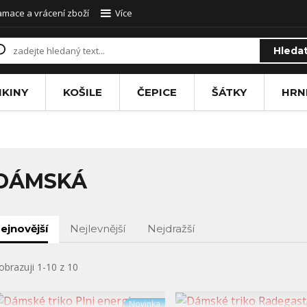
amace a vrácení zboží
Více
Hleda
IKINY
KOŠILE
ČEPICE
ŠÁTKY
HRN
DÁMSKÁ
ejnovější
Nejlevnější
Nejdražší
obrazuji 1-10 z 10
Novinka