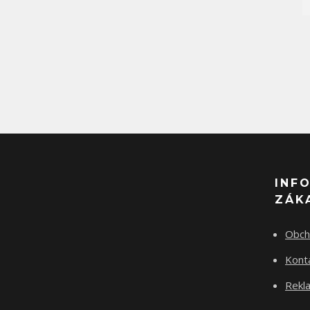
INF
ZÁK
Obch
Kont
Rekla