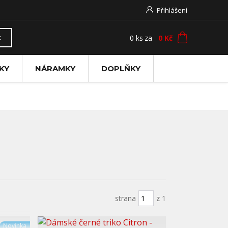
Přihlášení
0
ks
za
0 Kč
t
KY
NÁRAMKY
DOPLŇKY
strana
z 1
Novinka