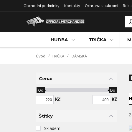
Obchodní podmínky
Kontakty
Ochrana soukromí
Rekl
HUDBA
TRIČKA
M
Úvod
TRIČKA
DÁMSKÁ
Cena:
Od
Do
N
Kč
Kč
Z
Štítky
Skladem