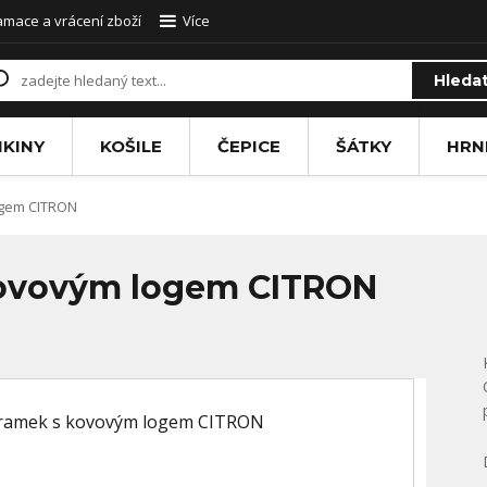
amace a vrácení zboží
Více
Hleda
IKINY
KOŠILE
ČEPICE
ŠÁTKY
HRN
ogem CITRON
kovovým logem CITRON