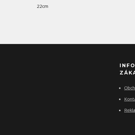
22cm
INF
ZÁK
Obch
Kont
Rekla