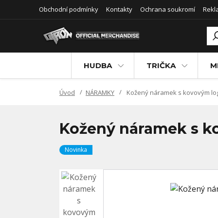
Obchodní podmínky
Kontakty
Ochrana soukromí
Rekl
HUDBA
TRIČKA
M
Úvod
NÁRAMKY
Kožený náramek s kovovým l
Kožený náramek s 
Novinka