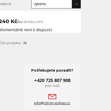
Velikost
240 Kč
/
ks
198 Kč
bez DPH
Momentálně není k dispozici
Číslo produktu:
76
Potřebujete poradit?
+420 725 807 908
8:00-14:00
info@citron-eshop.cz