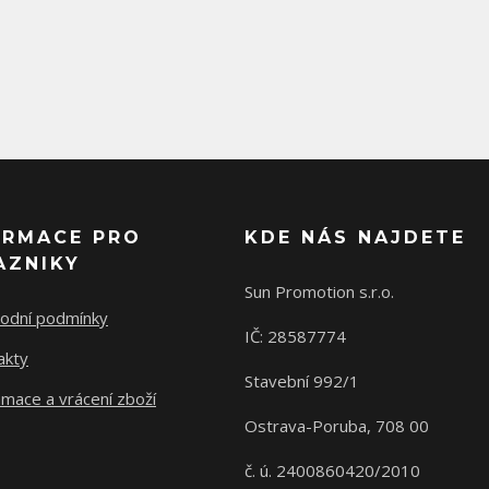
ORMACE PRO
KDE NÁS NAJDETE
AZNIKY
Sun Promotion s.r.o.
odní podmínky
IČ: 28587774
akty
Stavební 992/1
mace a vrácení zboží
Ostrava-Poruba, 708 00
č. ú. 2400860420/2010