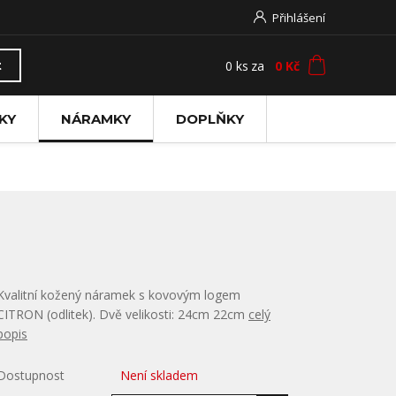
Přihlášení
0
ks
za
0 Kč
t
KY
NÁRAMKY
DOPLŇKY
Kvalitní kožený náramek s kovovým logem
CITRON (odlitek). Dvě velikosti: 24cm 22cm
celý
popis
Dostupnost
Není skladem