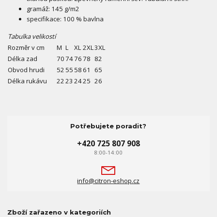
gramáž: 145 g/m2
specifikace: 100 % bavlna
Tabulka velikostí
Rozměr v cm
M
L
XL
2XL
3XL
Délka zad
70
74
76
78
82
Obvod hrudi
52
55
58
61
65
Délka rukávu
22
23
24
25
26
Potřebujete poradit?
+420 725 807 908
8:00-14:00
info@citron-eshop.cz
Zboží zařazeno v kategoriích