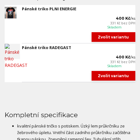
Pánské triko PLNI ENERGIE
400 Kč
/
ks
331 Kč
bez DPH
Skladem
Zvolit variantu
Pánské triko RADEGAST
400 Kč
/
ks
331 Kč
bez DPH
Skladem
Zvolit variantu
Kompletní specifikace
kvalitní pánské tričko s potiskem. Úzký lem průkrčníku ze
žebrového úpletu. Vnitřní část zadního průkrčníku začištěna
tkanou páskou. Zpevněný ramenní šev. Tubulární střih.