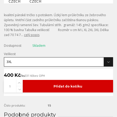
kvalitní pánské tričko s potiskem. Úzký lem průkrčníku ze žebrového
úpletu. Vnitřní část zadního průkrčníku začištěna tkanou páskou.
Zpevněný ramenní šev. Tubulární střih. gramáž: 145 g/m2 specifikace:
100 % bavlna Tabulka velikostí Rozměr v cm M L XL 2XL 3XL Délka
zad 70 74 7...
celý popis
Dostupnost
Skladem
Velikost
400 Kč
/
ks
331 Kč
bez DPH
Přidat do košíku
Číslo produktu:
15
Podobné produkty