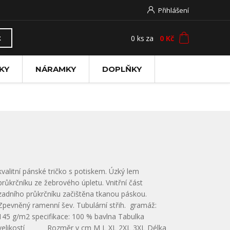
Přihlášení
0
ks
za
0 Kč
t
KY
NÁRAMKY
DOPLŇKY
kvalitní pánské tričko s potiskem. Úzký lem
průkrčníku ze žebrového úpletu. Vnitřní část
zadního průkrčníku začištěna tkanou páskou.
Zpevněný ramenní šev. Tubulární střih. gramáž:
145 g/m2 specifikace: 100 % bavlna Tabulka
velikostí Rozměr v cm M L XL 2XL 3XL Délka