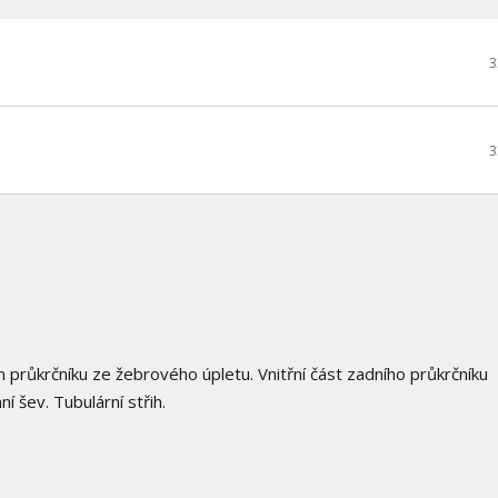
3
3
m průkrčníku ze žebrového úpletu. Vnitřní část zadního průkrčníku
 šev. Tubulární střih.