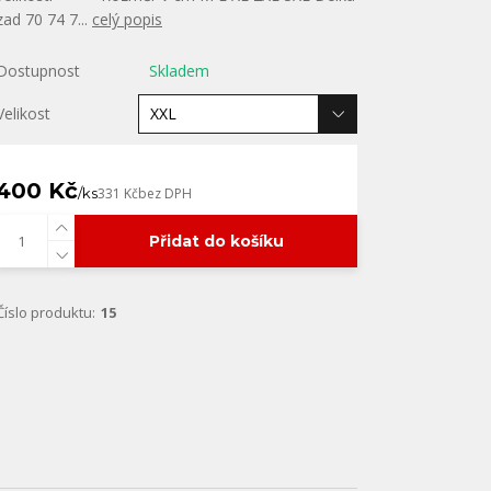
zad 70 74 7...
celý popis
Dostupnost
Skladem
Velikost
400 Kč
/
ks
331 Kč
bez DPH
Přidat do košíku
Číslo produktu:
15