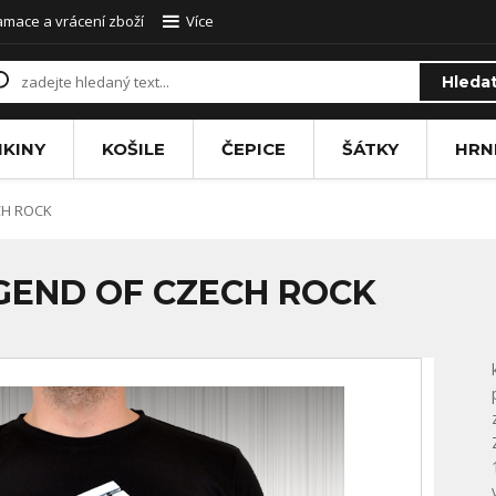
amace a vrácení zboží
Více
Hleda
IKINY
KOŠILE
ČEPICE
ŠÁTKY
HRN
CH ROCK
EGEND OF CZECH ROCK