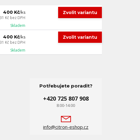
400 Kč
Zvolit variantu
/
ks
31 Kč
bez DPH
Skladem
400 Kč
Zvolit variantu
/
ks
31 Kč
bez DPH
Skladem
Potřebujete poradit?
+420 725 807 908
8:00-14:00
info@citron-eshop.cz