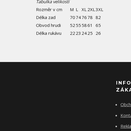
Tabulka velikostí
Rozměr v cm
M
L
XL
2XL
3XL
Délka zad
70
74
76
78
82
Obvod hrudi
52
55
58
61
65
Délka rukávu
22
23
24
25
26
INF
ZÁK
Obch
Kont
Rekla