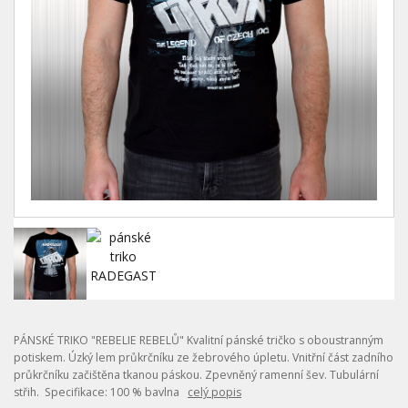
PÁNSKÉ TRIKO "REBELIE REBELŮ" Kvalitní pánské tričko s oboustranným
potiskem. Úzký lem průkrčníku ze žebrového úpletu. Vnitřní část zadního
průkrčníku začištěna tkanou páskou. Zpevněný ramenní šev. Tubulární
střih. Specifikace: 100 % bavlna
celý popis