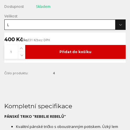
Dostupnost
Skladem
Velikost
400 Kč
/
ks
331 Kč
bez DPH
Přidat do košíku
Číslo produktu:
4
Kompletní specifikace
PÁNSKÉ TRIKO "REBELIE REBELŮ"
Kvalitní pánské tričko s oboustranným potiskem. Úzký lem