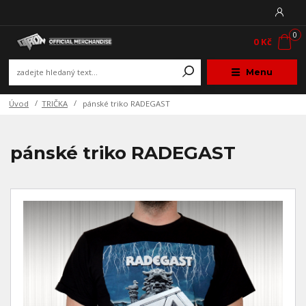
0
0 Kč
Menu
Úvod
TRIČKA
pánské triko RADEGAST
pánské triko RADEGAST