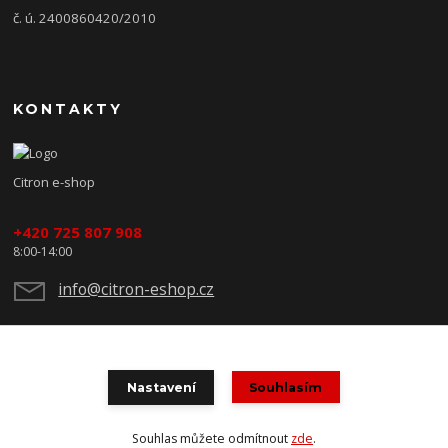
č. ú. 2400860420/2010
KONTAKTY
Citron e-shop
+420 725 807 908
8:00-14:00
info@citron-eshop.cz
Nastavení
Souhlasím
Souhlas můžete odmítnout
zde
.
Vytvořeno na
Eshop-rychle.cz