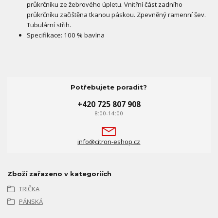
průkrčníku ze žebrového úpletu. Vnitřní část zadního
průkrčníku začištěna tkanou páskou. Zpevněný ramenní šev.
Tubulární střih.
Specifikace: 100 % bavlna
Potřebujete poradit?
+420 725 807 908
8:00-14:00
info@citron-eshop.cz
Zboží zařazeno v kategoriích
TRIČKA
PÁNSKÁ