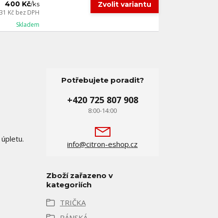
400 Kč
Zvolit variantu
/
ks
31 Kč
bez DPH
Skladem
Potřebujete poradit?
+420 725 807 908
8:00-14:00
úpletu.
info@citron-eshop.cz
Zboží zařazeno v
kategoriích
TRIČKA
PÁNSKÁ