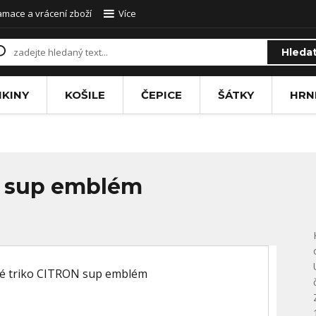
amace a vrácení zboží
Více
Hleda
IKINY
KOŠILE
ČEPICE
ŠÁTKY
HRN
N sup emblém