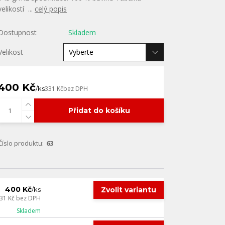
velikostí ...
celý popis
Dostupnost
Skladem
Velikost
400 Kč
/
ks
331 Kč
bez DPH
Přidat do košíku
Číslo produktu:
63
400 Kč
Zvolit variantu
/
ks
31 Kč
bez DPH
Skladem