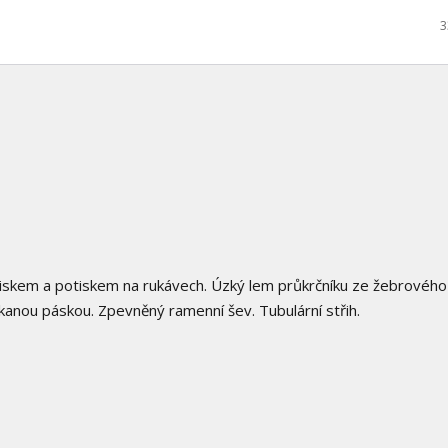
3
tiskem a potiskem na rukávech. Úzký lem průkrčníku ze žebrového 
 tkanou páskou. Zpevněný ramenní šev. Tubulární střih.