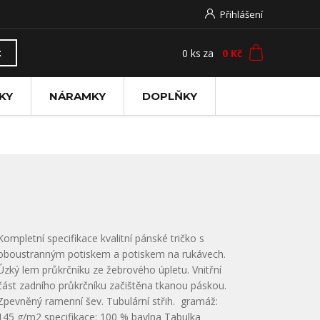
Přihlášení
0
ks
za
0 Kč
t
KY
NÁRAMKY
DOPLŇKY
Kompletní specifikace kvalitní pánské tričko s
oboustranným potiskem a potiskem na rukávech.
Úzký lem průkrčníku ze žebrového úpletu. Vnitřní
část zadního průkrčníku začištěna tkanou páskou.
Zpevněný ramenní šev. Tubulární střih. gramáž:
145 g/m2 specifikace: 100 % bavlna Tabulka