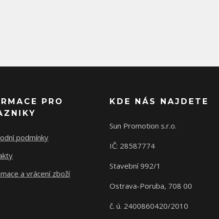
ORMACE PRO
KDE NÁS NAJDETE
AZNIKY
Sun Promotion s.r.o.
odní podmínky
IČ: 28587774
akty
Stavební 992/1
mace a vrácení zboží
Ostrava-Poruba, 708 00
č. ú. 2400860420/2010