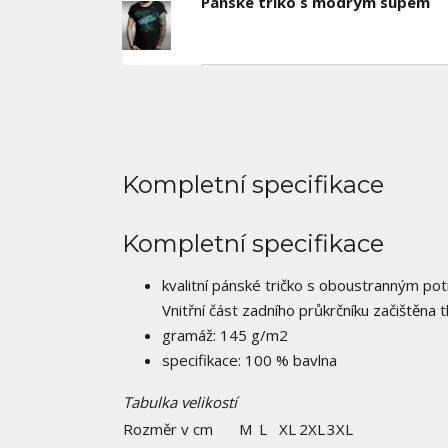
Pánské triko s modrým supem
Kompletní specifikace
Kompletní specifikace
kvalitní pánské tričko s oboustranným po
Vnitřní část zadního průkrčníku začištěna
gramáž: 145 g/m2
specifikace: 100 % bavlna
Tabulka velikostí
Rozměr v cm
M
L
XL
2XL
3XL