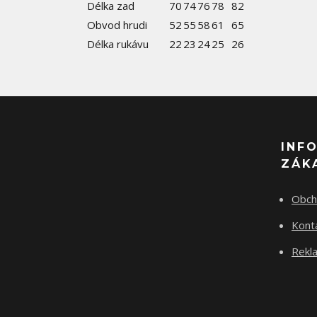
Délka zad
70
74
76
78
82
Obvod hrudi
52
55
58
61
65
Délka rukávu
22
23
24
25
26
INF
ZÁK
Obch
Kont
Rekla