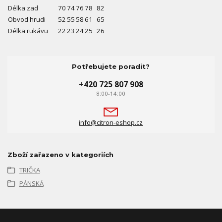
Délka zad
70
74
76
78
82
Obvod hrudi
52
55
58
61
65
Délka rukávu
22
23
24
25
26
Potřebujete poradit?
+420 725 807 908
8:00-14:00
info@citron-eshop.cz
Zboží zařazeno v kategoriích
TRIČKA
PÁNSKÁ