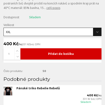
postraních švů dvojité prošití na koncích rukávů a spodním kraji prát na
40°C materiál: 85% bavlna, 15...
celý popis
Dostupnost
Skladem
Velikost
400 Kč
/
ks
331 Kč
bez DPH
Přidat do košíku
Číslo produktu:
50
Podobné produkty
Pánské triko Rebelie Rebelů
400 Kč
/
ks
331 Kč
bez DPH
Skladem