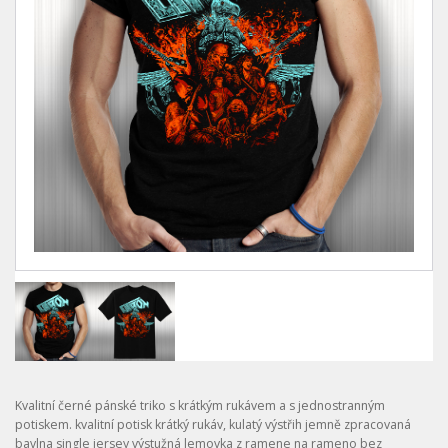
Kvalitní černé pánské triko s krátkým rukávem a s jednostranným
potiskem. kvalitní potisk krátký rukáv, kulatý výstřih jemně zpracovaná
bavlna single jersey výstužná lemovka z ramene na rameno bez