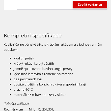
Zvolit variantu
Kompletní specifikace
Kvalitní černé pánské triko s krátkým rukávem a s jednostranným
potiskem.
kvalitní potisk
krátký rukáv, kulatý výstřih
jemně zpracovaná bavlna single jersey
výstužná lemovka z ramene na rameno
bez postraních švů
dvojité prošití na koncích rukávů a spodním kraji
prát na 40°C
materiál: 85% bavlna, 15% viskóza
Tabulka velikostí
Rozměr v cm
M
L
XL
2XL
3XL