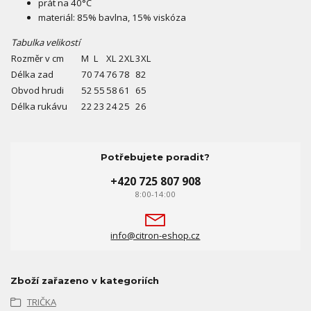
prát na 40°C
materiál: 85% bavlna, 15% viskóza
Tabulka velikostí
Rozměr v cm
M
L
XL
2XL
3XL
Délka zad
70
74
76
78
82
Obvod hrudi
52
55
58
61
65
Délka rukávu
22
23
24
25
26
Potřebujete poradit?
+420 725 807 908
8:00-14:00
info@citron-eshop.cz
Zboží zařazeno v kategoriích
TRIČKA