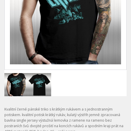
Kvalitní černé pánské triko s krátkým rukávem a s jednostranným
potiskem. kvalitní potisk krátký rukáv, kulatý výstřih jemně zpracovaná
bavlna single jersey výstužná lemovka z ramene na rameno bez
postraních švů dvojité prošití na koncích rukávů a spodním kraji prát na