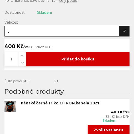
40°C materiál: 85% bavlna, 15...
celý popis
Dostupnost
Skladem
Velikost
400 Kč
/
ks
331 Kč
bez DPH
Přidat do košíku
Číslo produktu:
51
Podobné produkty
Pánské černé triko CITRON kapela 2021
400 Kč
/
ks
331 Kč
bez DPH
Skladem
Zvolit variantu