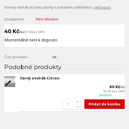
Kovový otvírák ve tvaru placky s potiskem a klíčenkou.
celý popis
Dostupnost
Není skladem
40 Kč
/
ks
33 Kč
bez DPH
Momentálně není k dispozici
Číslo produktu:
66
Podobné produkty
černý otvírák Citron
60 Kč
/
ks
50 Kč
bez DPH
Skladem
Přidat do košíku