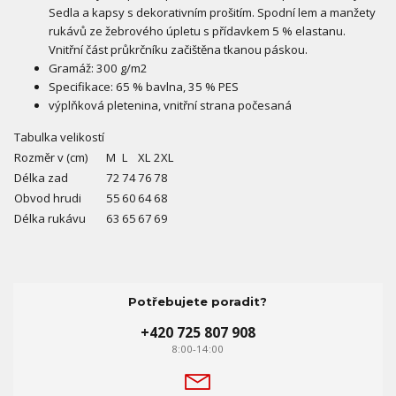
Sedla a kapsy s dekorativním prošitím. Spodní lem a manžety
rukávů ze žebrového úpletu s přídavkem 5 % elastanu.
Vnitřní část průkrčníku začištěna tkanou páskou.
Gramáž: 300 g/m2
Specifikace: 65 % bavlna, 35 % PES
výplňková pletenina, vnitřní strana počesaná
Tabulka velikostí
Rozměr v (cm)
M
L
XL
2XL
Délka zad
72
74
76
78
Obvod hrudi
55
60
64
68
Délka rukávu
63
65
67
69
Potřebujete poradit?
+420 725 807 908
8:00-14:00