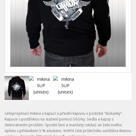
celopropínací mikina s kapucí a přední kapsou v podobě "klokanky".
Kapuce s podšívkou na stažení pomocí šňůrky. Sedla a kapsy s
dekorativním prošitím. Spodní lem a manžety rukávů ze žebrového
úpletu s přídavkem 5 % elastanu. Vnitřní část průkrčníku začištěna tkanou