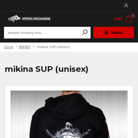
0
0 Kč
Menu
Úvod
MIKINY
mikina SUP (unisex)
mikina SUP (unisex)