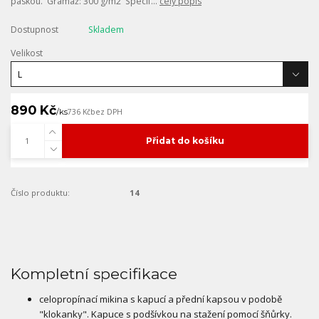
páskou. Gramáž: 300 g/m2 Specif...
celý popis
Dostupnost
Skladem
Velikost
890 Kč
/
ks
736 Kč
bez DPH
Přidat do košíku
Číslo produktu:
14
Kompletní specifikace
celopropínací mikina s kapucí a přední kapsou v podobě
"klokanky". Kapuce s podšívkou na stažení pomocí šňůrky.