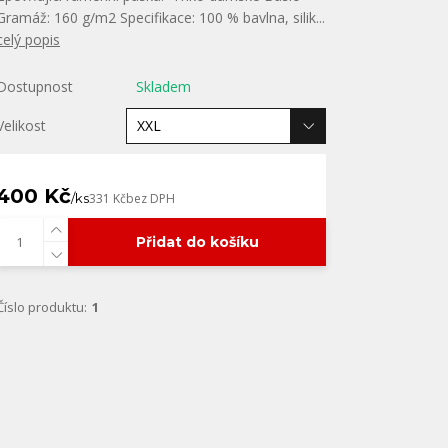
Gramáž: 160 g/m2 Specifikace: 100 % bavlna, silik...
celý popis
Dostupnost
Skladem
Velikost
400 Kč
/
ks
331 Kč
bez DPH
Přidat do košíku
Číslo produktu:
1