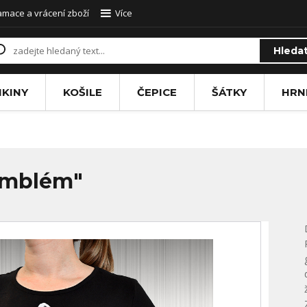
amace a vrácení zboží
Více
Hleda
IKINY
KOŠILE
ČEPICE
ŠÁTKY
HRN
emblém"