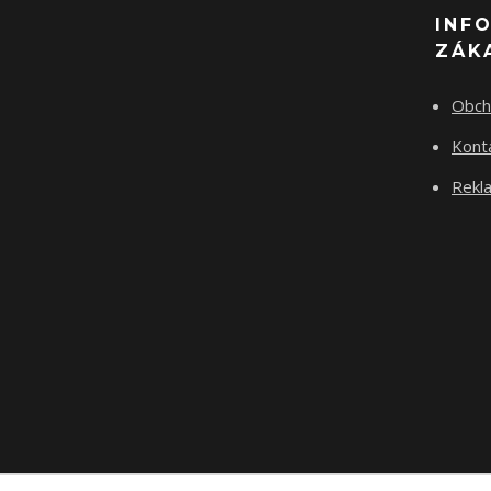
INF
ZÁK
Obch
Kont
Rekla