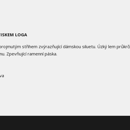
TISKEM LOGA
 projmutým střihem zvýrazňující dámskou siluetu. Úzký lem průkrč
nu. Zpevňující ramenní páska.
ava