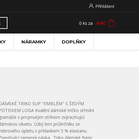
Přihlášení
0
ks
za
0 Kč
t
KY
NÁRAMKY
DOPLŇKY
DÁMSKÉ TRIKO SUP "EMBLÉM" S ŠEDÝM
POTISKEM LOGA Kvalitní dámské tričko střední
gramáže s projmutým střihem zvýrazňující
dámskou siluetu. Úzký lem průkrčníku ze
žebrového úpletu s přídavkem 5 % elastanu.
Zpevňující ramenní páska. Triko dámské Basic