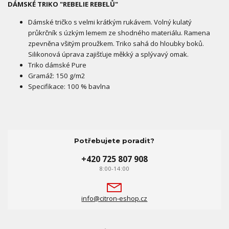
DÁMSKÉ TRIKO "REBELIE REBELŮ"
Dámské tričko s velmi krátkým rukávem. Volný kulatý
průkrčník s úzkým lemem ze shodného materiálu. Ramena
zpevněna všitým proužkem. Triko sahá do hloubky boků.
Silikonová úprava zajišťuje měkký a splývavý omak.
Triko dámské Pure
Gramáž: 150 g/m2
Specifikace: 100 % bavlna
Potřebujete poradit?
+420 725 807 908
8:00-14:00
info@citron-eshop.cz