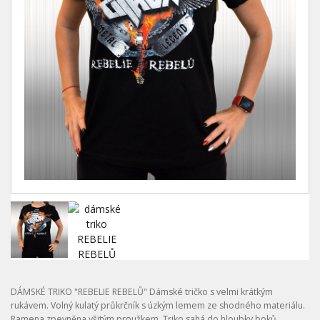
DÁMSKÉ TRIKO "REBELIE REBELŮ" Dámské tričko s velmi krátkým
rukávem. Volný kulatý průkrčník s úzkým lemem ze shodného materiálu.
Ramena zpevněna všitým proužkem. Triko sahá do hloubky boků.