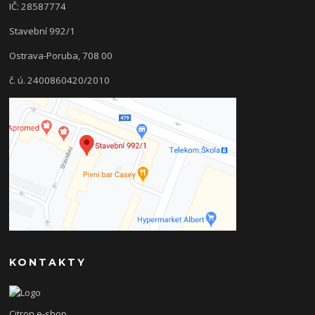
IČ: 28587774
Stavební 992/1
Ostrava-Poruba, 708 00
č. ú. 2400860420/2010
KONTAKTY
Citron e-shop