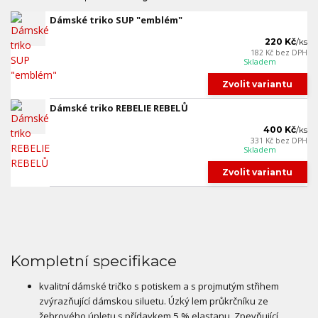
Dámské triko SUP "emblém"
220 Kč
/
ks
182 Kč
bez DPH
Skladem
Zvolit variantu
Dámské triko REBELIE REBELŮ
400 Kč
/
ks
331 Kč
bez DPH
Skladem
Zvolit variantu
Kompletní specifikace
kvalitní dámské tričko s potiskem a s projmutým střihem
zvýrazňující dámskou siluetu. Úzký lem průkrčníku ze
žebrového úpletu s přídavkem 5 % elastanu. Zpevňující