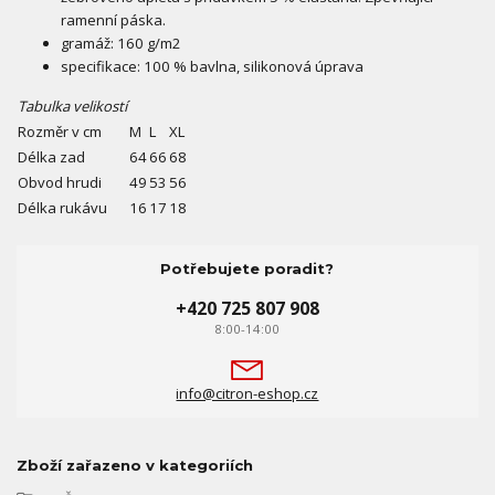
ramenní páska.
gramáž: 160 g/m2
specifikace: 100 % bavlna, silikonová úprava
Tabulka velikostí
Rozměr v cm
M
L
XL
Délka zad
64
66
68
Obvod hrudi
49
53
56
Délka rukávu
16
17
18
Potřebujete poradit?
+420 725 807 908
8:00-14:00
info@citron-eshop.cz
Zboží zařazeno v kategoriích