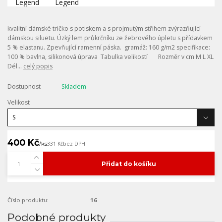
kvalitní dámské tričko s potiskem a s projmutým střihem zvýrazňující
dámskou siluetu. Úzký lem průkrčníku ze žebrového úpletu s přídavkem
5 % elastanu. Zpevňující ramenní páska. gramáž: 160 g/m2 specifikace:
100 % bavlna, silikonová úprava Tabulka velikostí Rozměr v cm M L XL
Dél...
celý popis
Dostupnost
Skladem
Velikost
400 Kč
/
ks
331 Kč
bez DPH
Přidat do košíku
Číslo produktu:
16
Podobné produkty