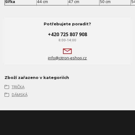
šířka
44 cm
47 cm
50 cm
5
Potřebujete poradit?
+420 725 807 908
8:00-14:00
info@citron-eshop.cz
Zboží zařazeno v kategoriích
TRIČKA
DÁMSKÁ