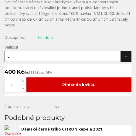
Kvalitní černé dámské triko s krátkým rukávem a s jednostranným
potiskem. krátký rukáv kvalitní jednostranný potisk dámský střih s
bočními švy kvalita: 155g/m2 složení: 100% bavlna S M L XL XXL délka 61
cm 63 cm 65 cm 67 cm 68 cm šířka 44 cm 47 cm 50 cm 54 cm 58 cm
celý
popis
Dostupnost
Skladem
Velikost
400 Kč
/
ks
331 Kč
bez DPH
Přidat do košíku
Číslo produktu:
53
Podobné produkty
Dámské černé triko CITRON kapela 2021