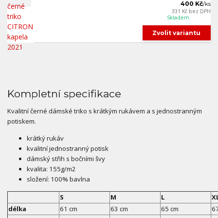
400 Kč
/
ks
331 Kč
bez DPH
Skladem
Zvolit variantu
Kompletní specifikace
Kvalitní černé dámské triko s krátkým rukávem a s jednostranným
potiskem.
krátký rukáv
kvalitní jednostranný potisk
dámský střih s bočními švy
kvalita: 155g/m2
složení: 100% bavlna
S
M
L
X
délka
61 cm
63 cm
65 cm
6