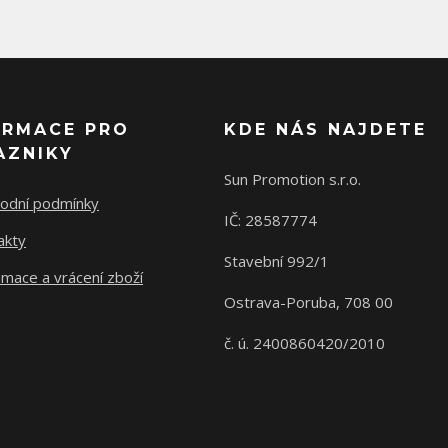
ORMACE PRO
KDE NÁS NAJDETE
AZNIKY
Sun Promotion s.r.o.
odní podmínky
IČ: 28587774
akty
Stavební 992/1
mace a vrácení zboží
Ostrava-Poruba, 708 00
č. ú. 2400860420/2010