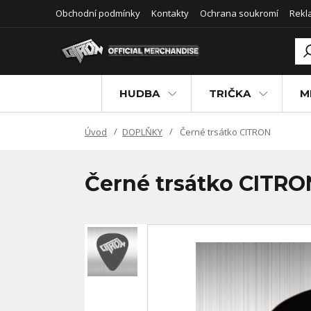
Obchodní podmínky
Kontakty
Ochrana soukromí
Rekl
HUDBA
TRIČKA
M
Úvod
DOPLŇKY
Černé trsátko CITRON
Černé trsátko CITRO