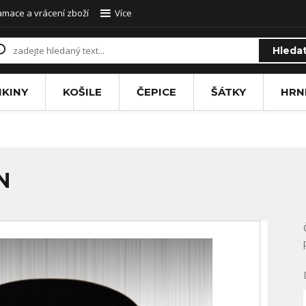
amace a vrácení zboží
Více
Hleda
IKINY
KOŠILE
ČEPICE
ŠÁTKY
HRN
N