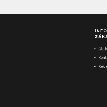
INF
ZÁK
Obch
Kont
Rekla