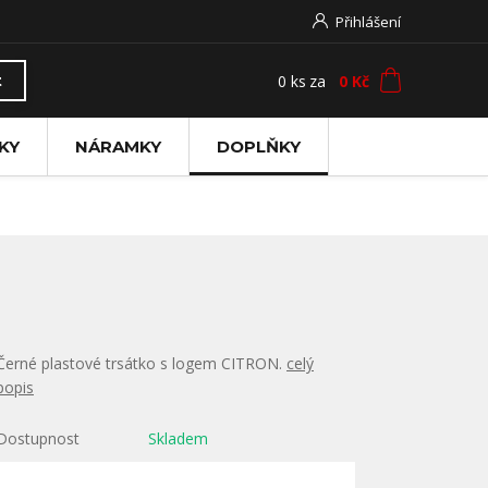
Přihlášení
0
ks
za
0 Kč
t
KY
NÁRAMKY
DOPLŇKY
Černé plastové trsátko s logem CITRON.
celý
popis
Dostupnost
Skladem