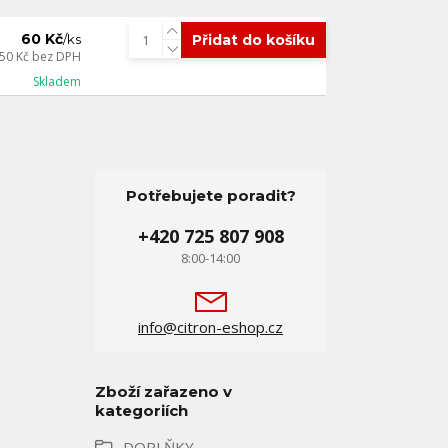
60 Kč
Přidat do košíku
/
ks
50 Kč
bez DPH
Skladem
Potřebujete poradit?
+420 725 807 908
8:00-14:00
info@citron-eshop.cz
Zboží zařazeno v
kategoriích
DOPLŇKY