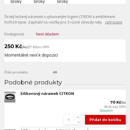
Široký kožený náramek s vylisovaným logem CITRON a emblémem
hořících kytar. Zapínání na cvočky pro 3 různé obvody ruky.
celý popis
Dostupnost
Není skladem
250 Kč
/
ks
207 Kč
bez DPH
Momentálně není k dispozici
Číslo produktu:
40
Podobné produkty
Silikonový náramek CITRON
70 Kč
/
ks
58 Kč
bez DPH
Skladem
Přidat do košíku